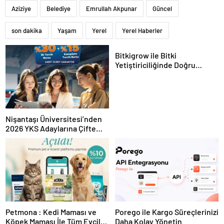
Aziziye
Belediye
Emrullah Akpunar
Güncel
son dakika
Yaşam
Yerel
Yerel Haberler
Bitkigrow ile Bitki
Yetiştiriciliğinde Doğru
Ekipman ve Ürün Seçimi
Nişantaşı Üniversitesi’nden
2026 YKS Adaylarına Çifte
Güvence: Sabit Ücret ve
Kesintisiz Burs
Petmona : Kedi Maması ve
Porego ile Kargo Süreçlerinizi
Köpek Maması İle Tüm Evcil
Daha Kolay Yönetin