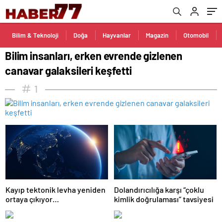
Bilim & Teknoloji
Doğa
Hayvanlar
Magazin
Otomobil
Bilim insanları, erken evrende gizlenen
canavar galaksileri keşfetti
1
Kayıp tektonik levha yeniden
Dolandırıcılığa karşı “çoklu
ortaya çıkıyor…
kimlik doğrulaması” tavsiyesi