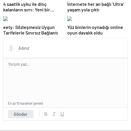
4 saatlik uyku ile dinç
İnternete her an bağlı ‘Ultra’
kalanların sırrı: Yeni bir
yaşam yola çıktı
genetik mutasyon keşfedildi
eety: Sözleşmesiz Uygun
Yüz binlerin oynadığı online
Tarifelerle Sınırsız Bağlantı
oyun davalık oldu
En az 10 karakter gerekli
Gönder