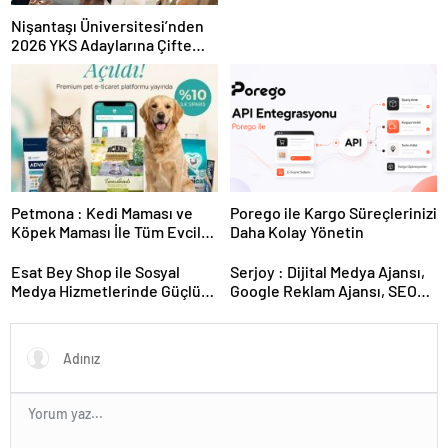
Nişantaşı Üniversitesi’nden
2026 YKS Adaylarına Çifte
Güvence: Sabit Ücret ve
Kesintisiz Burs
Petmona : Kedi Maması ve
Porego ile Kargo Süreçlerinizi
Köpek Maması İle Tüm Evcil
Daha Kolay Yönetin
Hayvan Ürünleri
Esat Bey Shop ile Sosyal
Serjoy : Dijital Medya Ajansı,
Medya Hizmetlerinde Güçlü
Google Reklam Ajansı, SEO
Panel Deneyimi
Ajansı ve Web Tasarım Ajansı