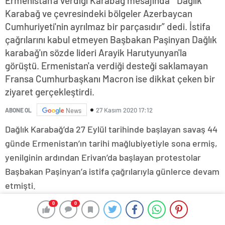
Ermenistan'a verdiği Karabağ mesajında “ Dağlık
Karabağ ve çevresindeki bölgeler Azerbaycan
Cumhuriyeti'nin ayrılmaz bir parçasıdır” dedi. İstifa
çağrılarını kabul etmeyen Başbakan Paşinyan Dağlık
karabağ'ın sözde lideri Arayik Harutyunyan'la
görüştü. Ermenistan'a verdiği desteği saklamayan
Fransa Cumhurbaşkanı Macron ise dikkat çeken bir
ziyaret gerçekleştirdi.
27 Kasım 2020 17:12
ABONE OL
News
Dağlık Karabağ’da 27 Eylül tarihinde başlayan savaş 44
günde Ermenistan’ın tarihi mağlubiyetiyle sona ermiş,
yenilginin ardından Erivan’da başlayan protestolar
Başbakan Paşinyan’a istifa çağrılarıyla günlerce devam
etmişti.
Azerbaycan
27 yıl sonra işgalden kurtulan Ağdam’a
0
0
girmiş ancak şehirdeki acı tablo, gün ışığıyla birlikte