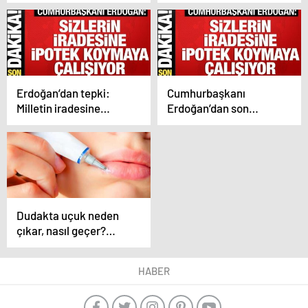
geçer? Stresten dudak
fıtığı belirtileri
uçuklaması…
nelerdir? Boyun fıtığına
ne iyi gelir?
Erdoğan’dan tepki:
Cumhurbaşkanı
Milletin iradesine
Erdoğan’dan son
ipotek koymaya
dakika açıklamaları
çalışıyor
Dudakta uçuk neden
çıkar, nasıl geçer?
Stresten dudak
uçuklaması…
HABER