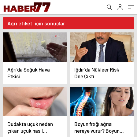
Ağrı etiketi için sonuçlar
Ağrı’da Soğuk Hava
Iğdır’da Nükleer Risk
Etkisi
Öne Çıktı
Dudakta uçuk neden
Boyun fıtığı ağrısı
çıkar, uçuk nasıl
nereye vurur? Boyun