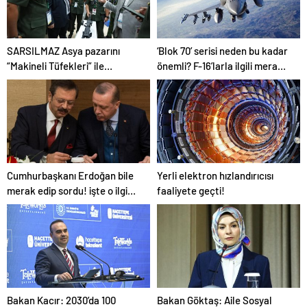
SARSILMAZ Asya pazarını
‘Blok 70’ serisi neden bu kadar
“Makineli Tüfekleri” ile
önemli? F-16’larla ilgili merak
zorluyor!
edilenleri anlattı!
Cumhurbaşkanı Erdoğan bile
Yerli elektron hızlandırıcısı
merak edip sordu! işte o ilginç
faaliyete geçti!
cihaz…
Bakan Kacır: 2030’da 100
Bakan Göktaş: Aile Sosyal