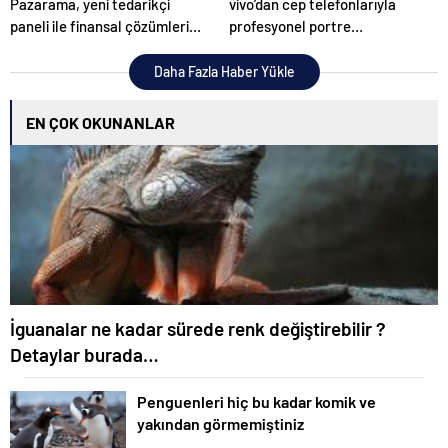
Pazarama, yeni tedarikçi
vivo’dan cep telefonlarıyla
paneli ile finansal çözümleri
profesyonel portre
hayata geçiriyor!
fotoğrafları çekmek için
ipuçları!
Daha Fazla Haber Yükle
EN ÇOK OKUNANLAR
İguanalar ne kadar sürede renk değiştirebilir ?
Detaylar burada…
Penguenleri hiç bu kadar komik ve
yakından görmemiştiniz