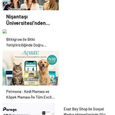
Nişantaşı
Üniversitesi’nden
2026 YKS Adaylarına
Çifte Güvence: Sabit
Bitkigrow ile Bitki
Ücret ve Kesintisiz
Yetiştiriciliğinde Doğru
Burs
Ekipman ve Ürün Seçimi
Petmona : Kedi Maması ve
Köpek Maması İle Tüm Evcil
Hayvan Ürünleri
Esat Bey Shop ile Sosyal
Medya Hizmetlerinde Güçlü