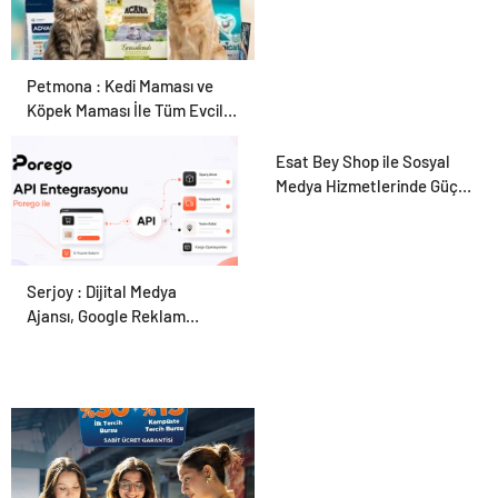
Petmona : Kedi Maması ve
Köpek Maması İle Tüm Evcil
Hayvan Ürünleri
Esat Bey Shop ile Sosyal
Medya Hizmetlerinde Güçlü
Panel Deneyimi
Serjoy : Dijital Medya
Porego ile Kargo
Ajansı, Google Reklam
Süreçlerinizi Daha Kolay
Ajansı, SEO Ajansı ve Web
Yönetin
Tasarım Ajansı