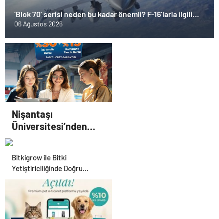
‘Blok 70’ serisi neden bu kadar önemli? F-16’larla ilgili
merak edilenleri anlattı!
06 Ağustos 2026
Nişantaşı
Üniversitesi’nden
2026 YKS Adaylarına
Çifte Güvence: Sabit
Bitkigrow ile Bitki
Ücret ve Kesintisiz
Yetiştiriciliğinde Doğru
Burs
Ekipman ve Ürün Seçimi