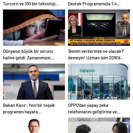
Turcorn ve 100 bin teknoloji
Destek Programımızla 7,4
girişimciliği hedefimize
milyon haneye ulaştık
ulaşacağız
Dünyanın büyük bir sorunu
‘Benim verilerimle ne olacak?’
haline geldi: Zamanımızın
demeyin! Uzman isim 2016’daki
çoğunu tüketiyor!
çarpıcı olayı hatırlattı!
Bakan Kacır: Yeni bir teşvik
OPPO’dan yapay zeka
programını hayata
telefonlarını geliştirme ve
geçireceğiz
yaygınlaştırma sözü!