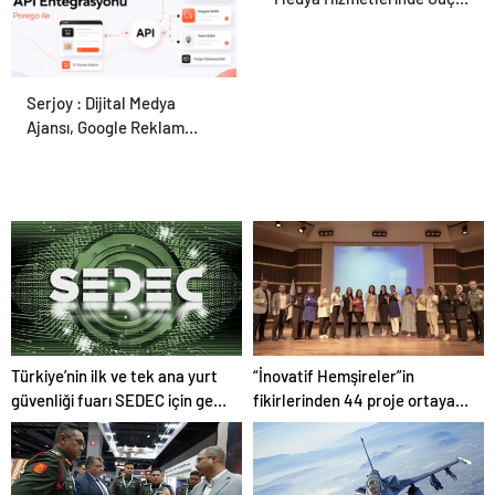
Panel Deneyimi
Serjoy : Dijital Medya
Porego ile Kargo
Ajansı, Google Reklam
Süreçlerinizi Daha Kolay
Ajansı, SEO Ajansı ve Web
Yönetin
Tasarım Ajansı
Türkiye’nin ilk ve tek ana yurt
“İnovatif Hemşireler”in
güvenliği fuarı SEDEC için geri
fikirlerinden 44 proje ortaya
sayım
çıktı!