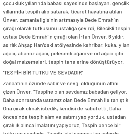
çocukluk yıllarında babası sayesinde başlayan, gençlik
yıllarında tespih alıp satarak, ticaret hayatına atılan
Ünver, zamanla ilgisinin artmasıyla Dede Emrah’ın
çırağı olarak tutkusunu ustalığa çevirdi. Bilecikli tespih
ustası Dede Emrah’ın çırağı olan İrfan Ünver, 6 yıldır,
asırlık Ahşap Han’daki atölyesinde kehribar, kuka, yılan
ağacı, abanoz ağacı, pelesenk ağacı ve öd ağacı gibi
doğal malzemeleri, tespih tanelerine dönüştürüyor.
‘TESPİH BİR TUTKU VE SEVDADIR’
Zanaatının özünde sabır ve sevgi olduğunun altını
çizen Ünver, “Tespihe olan sevdamız babadan geliyor.
Daha sonrasında ustamız olan Dede Emrah ile tanıştık.
Ona çırak olmak istedik, kendisi de kabul etti. Daha
öncesinde tespih alım ve satımı yapıyorduk, ustadan
çıraklık alınca imalatını yapıyoruz. Tespih bence bir
tutku ve sevdadır. Tespih işini yapmak ise sabırdır.