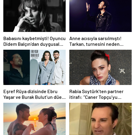
Babasını kaybetmişti! Oyuncu
Anne acısıyla sarsılmıştı!
Didem Balçın’dan duygusal
Tarkan, turnesini neden
paylaşım
bırakmak istemediğini
açıkladı
Eşref Rüya dizisinde Ebru
Rabia Soytürk’ten partner
Yaşar ve Burak Bulut’un düet
itirafı: “Caner Topçu’yu
parçası ‘Kehribar’ rüzgarı
sevmiyorum”