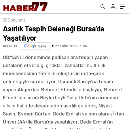
366 okunma
Asırlık Tespih Geleneği Bursa’da
Yaşatılıyor
22 Ekim 2024 13:06
ABONE OL
News
OSMANLI döneminde padişahlara tespih yapan
ustaların el verdiği çıraklar, zanaatlarını, Ahilik
müessesesinin temelini oluşturan usta-çırak
geleneğiyle sürdürüyor. Osmanlı Sarayı’na tespih
yapan Akgerdan Mehmet Efendi ile başlayıp, Mehmet
Efendi’nin çırağı Beylerbeyli Galip Usta’nın ardından
silsile halinde devam eden asırlık gelenek, Niyazi
Sayın, Eymen Gürtan, Dede Emrah ve son olarak İrfan
Ünver (44) ile Bursa’da yaşatılıyor. Dede Emrah’ın