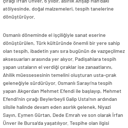
çırağı İrfan Ünver, 6 yıldır, asırlık Ahşap Han’daki
atölyesinde, doğal malzemeleri, tespih tanelerine
dönüştürüyor.
Osmanlı döneminde el işçiliğiyle sanat eserine
dönüştürülen, Türk kültüründe önemli bir yere sahip
olan tespih, ibadetin yanı sıra bugünün de vazgeçilmez
aksesuarları arasında yer alıyor. Padişahlara tespih
yapan ustaların el verdiği çıraklar ise zanaatlarını,
Ahilik müessesesinin temelini oluşturan usta-çırak
geleneğiyle sürdürüyor. Osmanlı Sarayı’na tespih
yapan Akgerdan Mehmet Efendi ile başlayıp, Mehmet
Efendi’nin çırağı Beylerbeyli Galip Usta’nın ardından
silsile halinde devam eden asırlık gelenek, Niyazi
Sayın, Eymen Gürtan, Dede Emrah ve son olarak İrfan
Ünver ile Bursa’da yaşatılıyor. Tespihe olan ilgisi