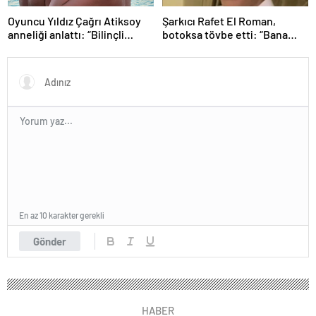
Oyuncu Yıldız Çağrı Atiksoy
Şarkıcı Rafet El Roman,
anneliği anlattı: “Bilinçli
botoksa tövbe etti: “Bana
delilik”
yakışmıyor”
En az 10 karakter gerekli
Gönder
HABER