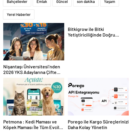
Bahçelievler
Emlak
Güncel
son dakika
Yaşam
Yerel Haberler
Bitkigrow ile Bitki
Yetiştiriciliğinde Doğru
Ekipman ve Ürün Seçimi
Nişantaşı Üniversitesi’nden
2026 YKS Adaylarına Çifte
Güvence: Sabit Ücret ve
Kesintisiz Burs
Petmona : Kedi Maması ve
Porego ile Kargo Süreçlerinizi
Köpek Maması İle Tüm Evcil
Daha Kolay Yönetin