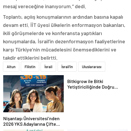
mesaj vereceğine inanıyorum.” dedi.
Toplantı, açılış konuşmalarının ardından basına kapalı
devam etti. İİT üyesi ülkelerin enformasyon bakanları,
ikili görüşmelerde ve konferansta yaptıkları
konuşmalarda, İsrail’in dezenformasyon faaliyetlerine
karşı Türkiye’nin mücadelesini önemsediklerini ve
takdir ettiklerini belirtti.
Altun
Filistin
İsrail
İsrail'in
Uluslararası
Bitkigrow ile Bitki
Yetiştiriciliğinde Doğru
Ekipman ve Ürün Seçimi
Nişantaşı Üniversitesi’nden
2026 YKS Adaylarına Çifte
Güvence: Sabit Ücret ve