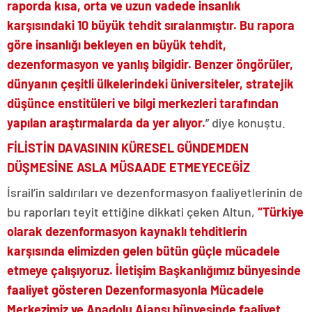
raporda kısa, orta ve uzun vadede insanlık
karşısındaki 10 büyük tehdit sıralanmıştır. Bu rapora
göre insanlığı bekleyen en büyük tehdit,
dezenformasyon ve yanlış bilgidir. Benzer öngörüler,
dünyanın çeşitli ülkelerindeki üniversiteler, stratejik
düşünce enstitüleri ve bilgi merkezleri tarafından
yapılan araştırmalarda da yer alıyor.
” diye konuştu.
FİLİSTİN DAVASININ KÜRESEL GÜNDEMDEN
DÜŞMESİNE ASLA MÜSAADE ETMEYECEĞİZ
İsrail’in saldırıları ve dezenformasyon faaliyetlerinin de
bu raporları teyit ettiğine dikkati çeken Altun,
“Türkiye
olarak dezenformasyon kaynaklı tehditlerin
karşısında elimizden gelen bütün güçle mücadele
etmeye çalışıyoruz. İletişim Başkanlığımız bünyesinde
faaliyet gösteren Dezenformasyonla Mücadele
Merkezimiz ve Anadolu Ajansı bünyesinde faaliyet