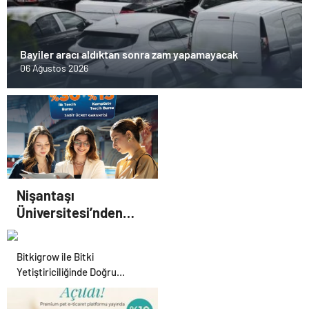
Bayiler aracı aldıktan sonra zam yapamayacak
06 Ağustos 2026
Nişantaşı
Üniversitesi’nden
2026 YKS Adaylarına
Çifte Güvence: Sabit
Bitkigrow ile Bitki
Ücret ve Kesintisiz
Yetiştiriciliğinde Doğru
Burs
Ekipman ve Ürün Seçimi