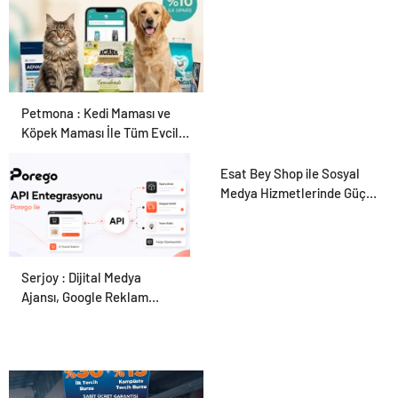
Petmona : Kedi Maması ve
Köpek Maması İle Tüm Evcil
Hayvan Ürünleri
Esat Bey Shop ile Sosyal
Medya Hizmetlerinde Güçlü
Panel Deneyimi
Serjoy : Dijital Medya
Porego ile Kargo
Ajansı, Google Reklam
Süreçlerinizi Daha Kolay
Ajansı, SEO Ajansı ve Web
Yönetin
Tasarım Ajansı