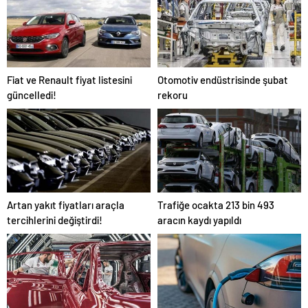
Fiat ve Renault fiyat listesini
Otomotiv endüstrisinde şubat
güncelledi!
rekoru
Artan yakıt fiyatları araçla
Trafiğe ocakta 213 bin 493
tercihlerini değiştirdi!
aracın kaydı yapıldı