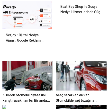
Hayvan Ürünleri
Esat Bey Shop ile Sosyal
Medya Hizmetlerinde Güçlü
Panel Deneyimi
Serjoy : Dijital Medya
Porego ile Kargo
Ajansı, Google Reklam
Süreçlerinizi Daha Kolay
Ajansı, SEO Ajansı ve Web
Yönetin
Tasarım Ajansı
ABD’den otomobil piyasasını
Araç satarken dikkat:
karıştıracak hamle: Bir anda
Otomobilde yağ tuzağına
yüzde 100 artacak!
düşmeyin