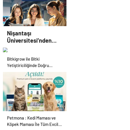
Nişantaşı
Üniversitesi’nden
2026 YKS Adaylarına
Çifte Güvence: Sabit
Bitkigrow ile Bitki
Ücret ve Kesintisiz
Yetiştiriciliğinde Doğru
Burs
Ekipman ve Ürün Seçimi
Petmona : Kedi Maması ve
Köpek Maması İle Tüm Evcil