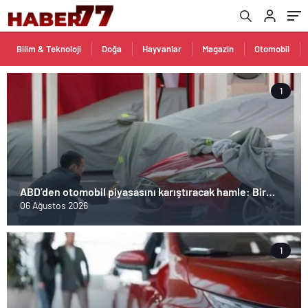
Bilim & Teknoloji
Doğa
Hayvanlar
Magazin
Otomobil
1
ABD’den otomobil piyasasını karıştıracak hamle: Bir
anda yüzde 100 artacak!
06 Ağustos 2026
1