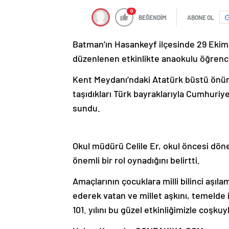
0
BEĞENDİM
ABONE OL
Batman’ın Hasankeyf ilçesinde 29 Eki
düzenlenen etkinlikte anaokulu öğrencile
Kent Meydanı’ndaki Atatürk büstü önün
taşıdıkları Türk bayraklarıyla Cumhuriyet’
sundu.
Okul müdürü Celile Er, okul öncesi döne
önemli bir rol oynadığını belirtti.
Amaçlarının çocuklara milli bilinci aşıl
ederek vatan ve millet aşkını, temelde 
101. yılını bu güzel etkinliğimizle coşkuy