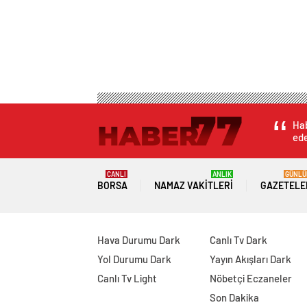
Hab
ede
CANLI
ANLIK
GÜNLÜ
BORSA
NAMAZ VAKITLERI
GAZETELE
Hava Durumu Dark
Canlı Tv Dark
Yol Durumu Dark
Yayın Akışları Dark
Canlı Tv Light
Nöbetçi Eczaneler
Son Dakika