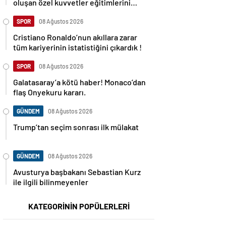
oluşan özel kuvvetler eğitimlerini
başlattı.
SPOR
08 Ağustos 2026
Cristiano Ronaldo’nun akıllara zarar
tüm kariyerinin istatistiğini çıkardık !
SPOR
08 Ağustos 2026
Galatasaray’a kötü haber! Monaco’dan
flaş Onyekuru kararı.
GÜNDEM
08 Ağustos 2026
Trump’tan seçim sonrası ilk mülakat
GÜNDEM
08 Ağustos 2026
Avusturya başbakanı Sebastian Kurz
ile ilgili bilinmeyenler
KATEGORİNİN POPÜLERLERİ