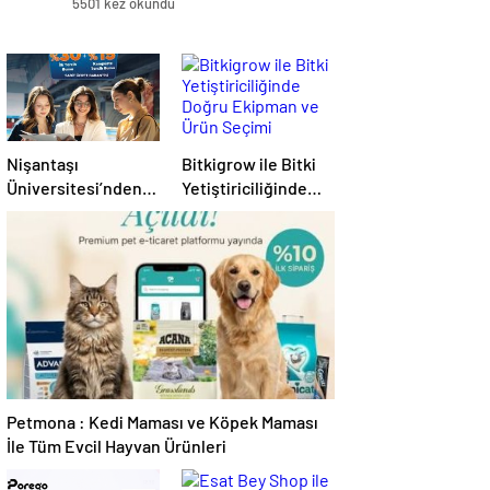
5501 kez okundu
Nişantaşı
Bitkigrow ile Bitki
Üniversitesi’nden
Yetiştiriciliğinde
2026 YKS
Doğru Ekipman ve
Adaylarına Çifte
Ürün Seçimi
Güvence: Sabit
Ücret ve Kesintisiz
Burs
Petmona : Kedi Maması ve Köpek Maması
İle Tüm Evcil Hayvan Ürünleri