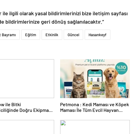
le ilgili olarak yasal bildirimlerinizi bize iletişim sayfası
de bildirimlerinize geri dönüş sağlanılacaktır.”
t Bayramı
Eğitim
Etkinlik
Güncel
Hasankeyf
w ile Bitki
Petmona : Kedi Maması ve Köpek
riciliğinde Doğru Ekipman
Maması İle Tüm Evcil Hayvan
 Seçimi
Ürünleri