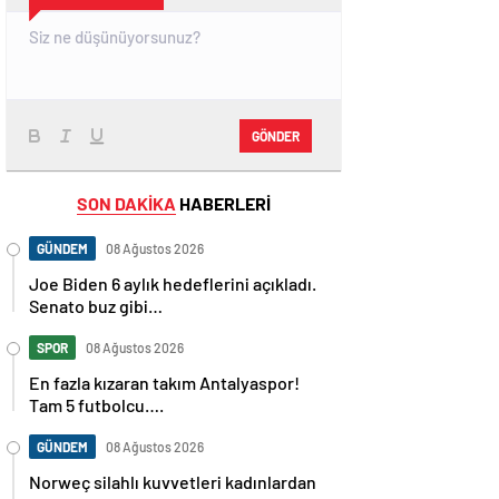
GÖNDER
SON DAKİKA
HABERLERİ
GÜNDEM
08 Ağustos 2026
Joe Biden 6 aylık hedeflerini açıkladı.
Senato buz gibi…
SPOR
08 Ağustos 2026
En fazla kızaran takım Antalyaspor!
Tam 5 futbolcu….
GÜNDEM
08 Ağustos 2026
Norweç silahlı kuvvetleri kadınlardan