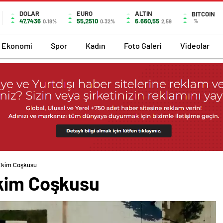
DOLAR
EURO
ALTIN
BITCOIN
47,7436
55,2510
6.660,55
%
0.18%
0.32%
2,59
Ekonomi
Spor
Kadın
Foto Galeri
Videolar
Ekim Coşkusu
Ekim Coşkusu