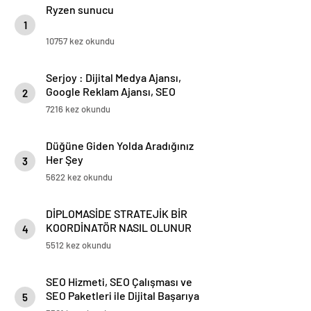
Ryzen sunucu
1
10757 kez okundu
Serjoy : Dijital Medya Ajansı,
Google Reklam Ajansı, SEO
2
Ajansı ve Web Tasarım Ajansı
7216 kez okundu
Düğüne Giden Yolda Aradığınız
Her Şey
3
5622 kez okundu
DİPLOMASİDE STRATEJİK BİR
KOORDİNATÖR NASIL OLUNUR
4
5512 kez okundu
SEO Hizmeti, SEO Çalışması ve
SEO Paketleri ile Dijital Başarıya
5
Giden Yol