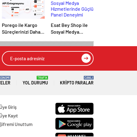
Porego ile Kargo
Esat Bey Shop ile
Süreçlerinizi Daha
Sosyal Medya
Kolay Yönetin
Hizmetlerinde
Güçlü Panel
Deneyimi
KONOMİ
TRAFİK
CANLI
TELER
YOL DURUMU
KRIPTO PARALAR
Üye Giriş
Üye Kayıt
Şifremi Unuttum