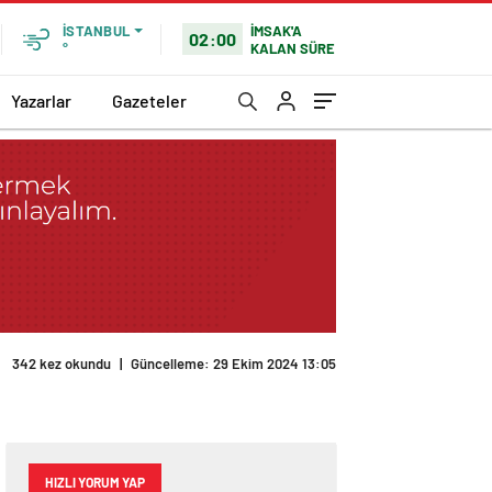
İMSAK'A
İSTANBUL
02:00
KALAN SÜRE
°
Yazarlar
Gazeteler
342 kez okundu
|
Güncelleme: 29 Ekim 2024 13:05
HIZLI YORUM YAP