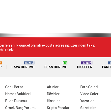
erleri anlık güncel olarak e-posta adresiniz üzerinden takip
bilirsiniz.
K
TAHMİNİ
LİG
EKONOMİ
E
R
HAVA DURUMU
PUAN DURUMU
HISSELER
PARI
Canlı Borsa
Altınlar
Foto Galeri
Namaz Vakitleri
Dövizler
Video Galeri
Puan Durumu
Hisseler
Yazarlar
Örnek Burç Yorumu
Kripto Paralar
Gazeteler