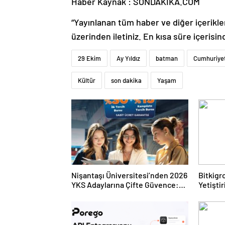
Haber Kaynak : SONDAKIKA.COM
“Yayınlanan tüm haber ve diğer içerikler i
üzerinden iletiniz. En kısa süre içerisin
29 Ekim
Ay Yıldız
batman
Cumhuriye
Kültür
son dakika
Yaşam
Nişantaşı Üniversitesi’nden 2026
Bitkigro
YKS Adaylarına Çifte Güvence:
Yetişti
Sabit Ücret ve Kesintisiz Burs
ve Ürün