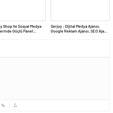
y Shop ile Sosyal Medya
Serjoy : Dijital Medya Ajansı,
erinde Güçlü Panel
Google Reklam Ajansı, SEO Ajansı
mi
ve Web Tasarım Ajansı