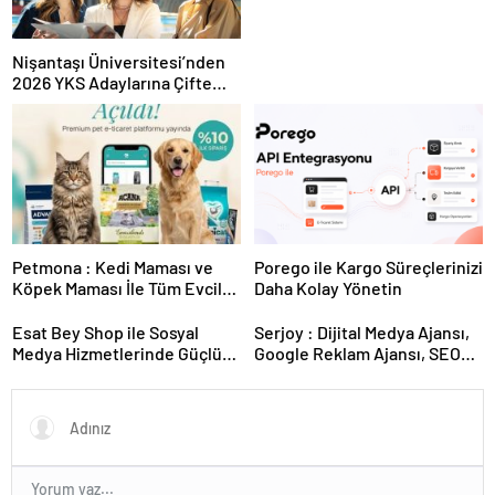
Nişantaşı Üniversitesi’nden
2026 YKS Adaylarına Çifte
Güvence: Sabit Ücret ve
Kesintisiz Burs
Petmona : Kedi Maması ve
Porego ile Kargo Süreçlerinizi
Köpek Maması İle Tüm Evcil
Daha Kolay Yönetin
Hayvan Ürünleri
Esat Bey Shop ile Sosyal
Serjoy : Dijital Medya Ajansı,
Medya Hizmetlerinde Güçlü
Google Reklam Ajansı, SEO
Panel Deneyimi
Ajansı ve Web Tasarım Ajansı