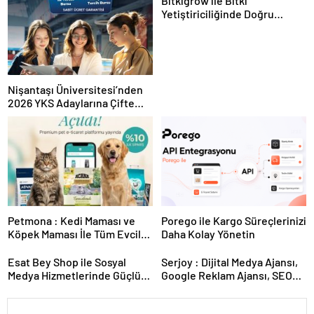
Bitkigrow ile Bitki
Yetiştiriciliğinde Doğru
Ekipman ve Ürün Seçimi
Nişantaşı Üniversitesi’nden
2026 YKS Adaylarına Çifte
Güvence: Sabit Ücret ve
Kesintisiz Burs
Petmona : Kedi Maması ve
Porego ile Kargo Süreçlerinizi
Köpek Maması İle Tüm Evcil
Daha Kolay Yönetin
Hayvan Ürünleri
Esat Bey Shop ile Sosyal
Serjoy : Dijital Medya Ajansı,
Medya Hizmetlerinde Güçlü
Google Reklam Ajansı, SEO
Panel Deneyimi
Ajansı ve Web Tasarım Ajansı