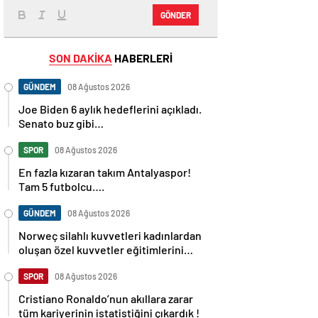
GÖNDER
SON DAKİKA
HABERLERİ
GÜNDEM
08 Ağustos 2026
Joe Biden 6 aylık hedeflerini açıkladı.
Senato buz gibi…
SPOR
08 Ağustos 2026
En fazla kızaran takım Antalyaspor!
Tam 5 futbolcu….
GÜNDEM
08 Ağustos 2026
Norweç silahlı kuvvetleri kadınlardan
oluşan özel kuvvetler eğitimlerini
başlattı.
SPOR
08 Ağustos 2026
Cristiano Ronaldo’nun akıllara zarar
tüm kariyerinin istatistiğini çıkardık !