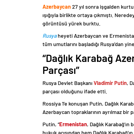
Azerbaycan
27 yıl sonra işgalden kurtu
ışığıyla birlikte ortaya çıkmıştı. Nere
görüntüsü yürek burktu.
Rusya
heyeti Azerbaycan ve Ermenistan
tüm umutlarını başladığı Rusya’dan yine
“Dağlık Karabağ Azer
Parçası”
Rusya Devlet Başkanı
Vladimir Putin
, D
parçası olduğunu ifade etti.
Rossiya 1’e konuşan Putin, Dağlık Karaba
Azerbaycan topraklarının ayrılmaz bir p
Putin, “
Ermenistan
, Dağlık Karabağ’ın 
hukuk açısından hem Dağlık Karabağ’ı