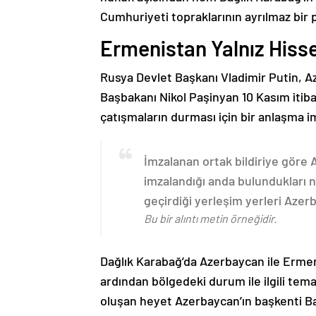
Cumhuriyeti topraklarının ayrılmaz bir 
Ermenistan Yalnız Hiss
Rusya Devlet Başkanı Vladimir Putin, 
Başbakanı Nikol Paşinyan 10 Kasım itib
çatışmaların durması için bir anlaşma i
İmzalanan ortak bildiriye göre
imzalandığı anda bulundukları n
geçirdiği yerleşim yerleri Aze
Bu bir alıntı metin örneğidir.
Dağlık Karabağ’da Azerbaycan ile Erme
ardından bölgedeki durum ile ilgili t
oluşan heyet Azerbaycan’ın başkenti B