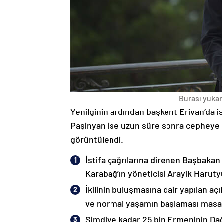
Burası yukarı
Yenilginin ardından başkent Erivan’da i
Paşinyan ise uzun süre sonra cepheye s
görüntülendi.
İstifa çağrılarına direnen Başbakan
Karabağ’ın yöneticisi Arayik Haruty
İkilinin buluşmasına dair yapılan a
ve normal yaşamın başlaması masaya
Şimdiye kadar 25 bin Ermeninin Dağ