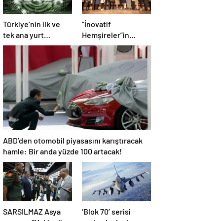
Türkiye’nin ilk ve
“İnovatif
tek ana yurt
Hemşireler”in
güvenliği fuarı
fikirlerinden 44
SEDEC için geri
proje ortaya çıktı!
sayım
ABD’den otomobil piyasasını karıştıracak
hamle: Bir anda yüzde 100 artacak!
SARSILMAZ Asya
‘Blok 70’ serisi