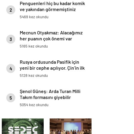
Penguenleri hiç bu kadar komik
ve yakından görmemiştiniz
2
5469 kez okundu
Mecnun Otyakmaz: Alacağımız
her puanın çok önemi var
3
5165 kez okundu
Rusya ordusunda Pasifik için
yeni bir cephe açılıyor. Çin’in ilk
4
tepkisi!
5128 kez okundu
Şenol Güneş: Arda Turan Milli
Takım formasını giyebilir
5
5054 kez okundu