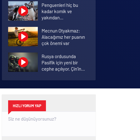
Penguenleri hiç bu
kadar komik ve
yakından
görmemiştiniz
Mecnun Otyakmaz:
Alacağımız her puanın
çok önemi var
Rusya ordusunda
Pasifik için yeni bir
cephe açılıyor. Çin’in
ilk tepkisi!
Şenol Güneş: Arda
Turan Milli Takım
formasını giyebilir
HIZLI YORUM YAP