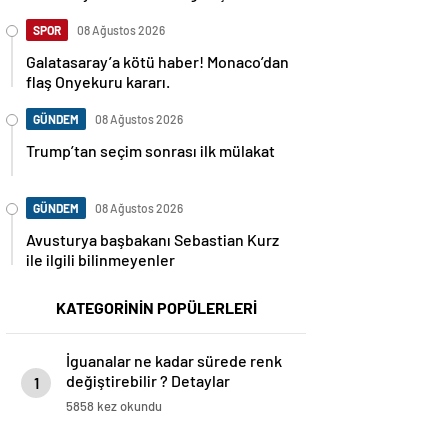
SPOR
08 Ağustos 2026
Galatasaray’a kötü haber! Monaco’dan
flaş Onyekuru kararı.
GÜNDEM
08 Ağustos 2026
Trump’tan seçim sonrası ilk mülakat
GÜNDEM
08 Ağustos 2026
Avusturya başbakanı Sebastian Kurz
ile ilgili bilinmeyenler
KATEGORİNİN POPÜLERLERİ
İguanalar ne kadar sürede renk
değiştirebilir ? Detaylar
1
burada…
5858 kez okundu