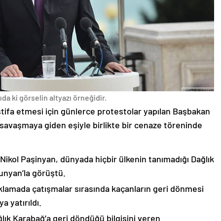
da ki görselin altyazı örneğidir.
stifa etmesi için günlerce protestolar yapılan Başbakan
avaşmaya giden eşiyle birlikte bir cenaze töreninde
 Nikol Paşinyan, dünyada hiçbir ülkenin tanımadığı Dağlık
unyan’la görüştü.
çıklamada çatışmalar sırasında kaçanların geri dönmesi
 yatırıldı.
lık Karabağ’a geri döndüğü bilgisini veren