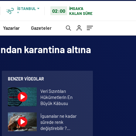
İMSAK'A
İSTANBUL
02:00
KALAN SÜRE
°
Yazarlar
Gazeteler
fından karantina altına
BENZER VIDEOLAR
Veri Sızıntıları
Hükümetlerin En
Büyük Kâbusu
İguanalar ne kadar
sürede renk
değiştirebilir ?
Detaylar burada…