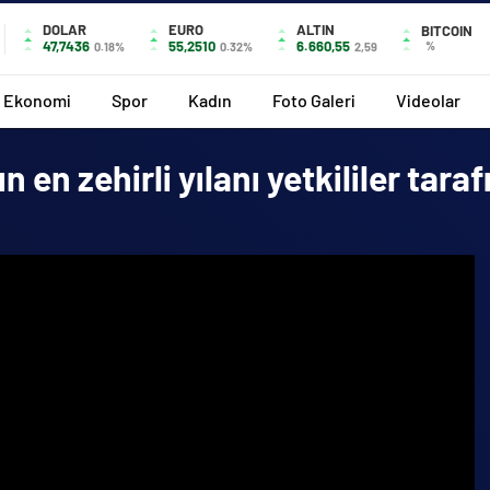
DOLAR
EURO
ALTIN
BITCOIN
47,7436
55,2510
6.660,55
%
0.18%
0.32%
2,59
Ekonomi
Spor
Kadın
Foto Galeri
Videolar
 en zehirli yılanı yetkililer tara