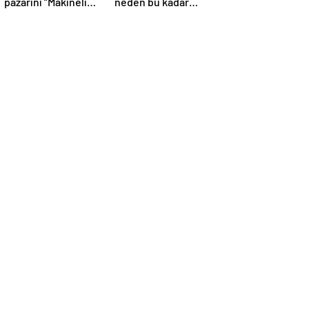
pazarını “Makineli
neden bu kadar
Tüfekleri” ile
önemli? F-16’larla
zorluyor!
ilgili merak
edilenleri anlattı!