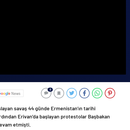
0
News
şlayan savaş 44 günde Ermenistan’ın tarihi
ardından Erivan’da başlayan protestolar Başbakan
devam etmişti.