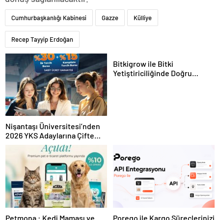
Cumhurbaşkanlığı Kabinesi
Gazze
Külliye
Recep Tayyip Erdoğan
Bitkigrow ile Bitki
Yetiştiriciliğinde Doğru
Ekipman ve Ürün Seçimi
Nişantaşı Üniversitesi’nden
2026 YKS Adaylarına Çifte
Güvence: Sabit Ücret ve
Kesintisiz Burs
Petmona : Kedi Maması ve
Porego ile Kargo Süreçlerinizi