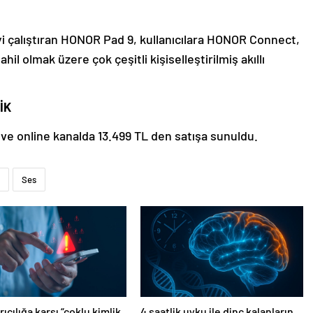
yi çalıştıran HONOR Pad 9, kullanıcılara HONOR Connect,
il olmak üzere çok çeşitli kişiselleştirilmiş akıllı
İK
 ve online kanalda 13.499 TL den satışa sunuldu.
Ses
ıcılığa karşı “çoklu kimlik
4 saatlik uyku ile dinç kalanların