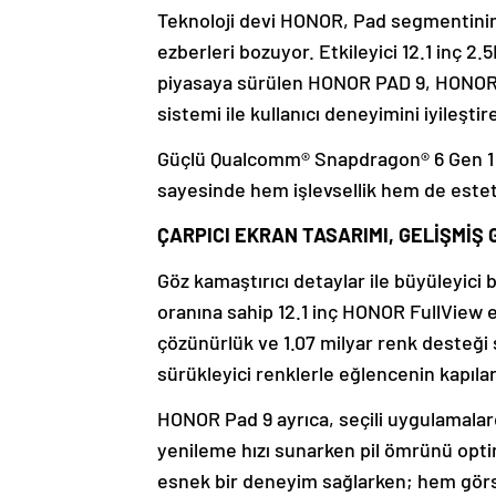
Teknoloji devi HONOR, Pad segmentinin
ezberleri bozuyor. Etkileyici 12.1 inç 
piyasaya sürülen HONOR PAD 9, HONOR H
sistemi ile kullanıcı deneyimini iyileşti
Güçlü Qualcomm® Snapdragon® 6 Gen 1 ç
sayesinde hem işlevsellik hem de esteti
ÇARPICI EKRAN TASARIMI, GELİŞMİŞ
Göz kamaştırıcı detaylar ile büyüleyi
oranına sahip 12.1 inç HONOR FullView e
çözünürlük ve 1.07 milyar renk desteğ
sürükleyici renklerle eğlencenin kapılar
HONOR Pad 9 ayrıca, seçili uygulamalard
yenileme hızı sunarken pil ömrünü optim
esnek bir deneyim sağlarken; hem görsel