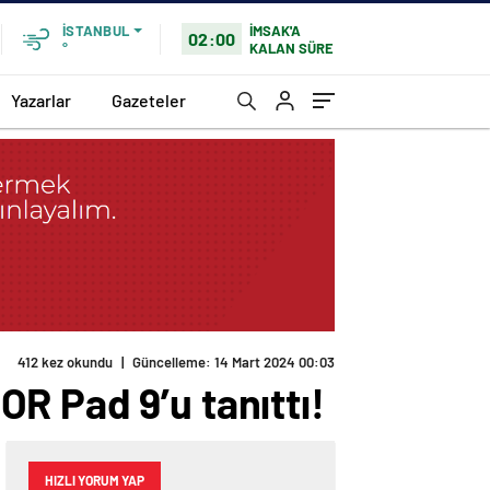
İMSAK'A
İSTANBUL
02:00
KALAN SÜRE
°
Yazarlar
Gazeteler
412 kez okundu
|
Güncelleme: 14 Mart 2024 00:03
R Pad 9’u tanıttı!
HIZLI YORUM YAP