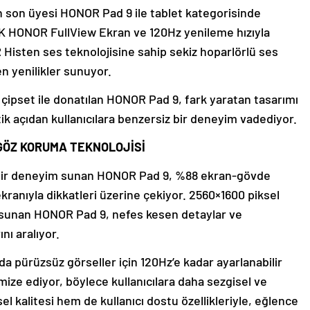
 son üyesi HONOR Pad 9 ile tablet kategorisinde
2.5K HONOR FullView Ekran ve 120Hz yenileme hızıyla
isten ses teknolojisine sahip sekiz hoparlörlü ses
ren yenilikler sunuyor.
ipset ile donatılan HONOR Pad 9, fark yaratan tasarımı
k açıdan kullanıcılara benzersiz bir deneyim vadediyor.
 GÖZ KORUMA TEKNOLOJİSİ
ci bir deneyim sunan HONOR Pad 9, %88 ekran-gövde
kranıyla dikkatleri üzerine çekiyor. 2560×1600 piksel
i sunan HONOR Pad 9, nefes kesen detaylar ve
ını aralıyor.
a pürüzsüz görseller için 120Hz’e kadar ayarlanabilir
ize ediyor, böylece kullanıcılara daha sezgisel ve
 kalitesi hem de kullanıcı dostu özellikleriyle, eğlence