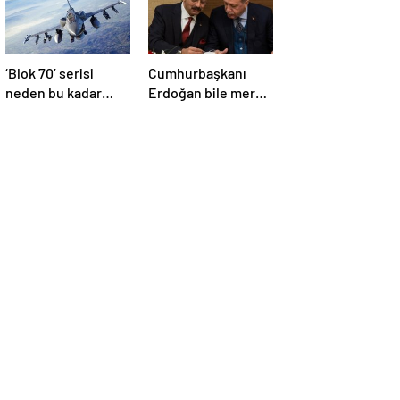
‘Blok 70’ serisi
Cumhurbaşkanı
neden bu kadar
Erdoğan bile merak
önemli? F-16’larla
edip sordu! işte o
ilgili merak
ilginç cihaz…
edilenleri anlattı!