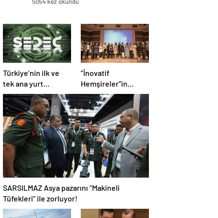
5054 kez okundu
Türkiye’nin ilk ve
“İnovatif
tek ana yurt
Hemşireler”in
güvenliği fuarı
fikirlerinden 44
SEDEC için geri
proje ortaya çıktı!
sayım
SARSILMAZ Asya pazarını “Makineli
Tüfekleri” ile zorluyor!