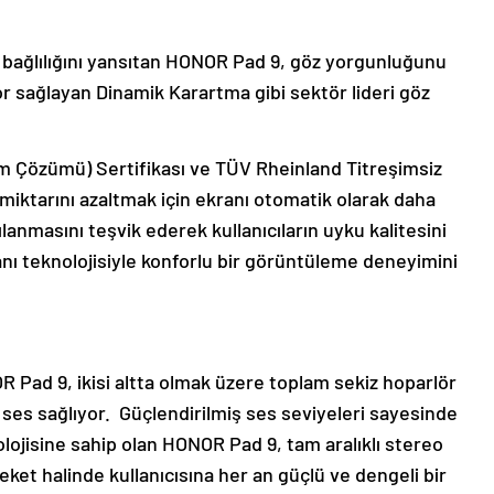
 bağlılığını yansıtan HONOR Pad 9, göz yorgunluğunu
or sağlayan Dinamik Karartma gibi sektör lideri göz
m Çözümü) Sertifikası ve TÜV Rheinland Titreşimsiz
 miktarını azaltmak için ekranı otomatik olarak daha
ılanmasını teşvik ederek kullanıcıların uyku kalitesini
ı teknolojisiyle konforlu bir görüntüleme deneyimini
 Pad 9, ikisi altta olmak üzere toplam sekiz hoparlör
i ses sağlıyor. Güçlendirilmiş ses seviyeleri sayesinde
lojisine sahip olan HONOR Pad 9, tam aralıklı stereo
reket halinde kullanıcısına her an güçlü ve dengeli bir