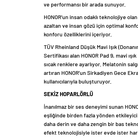
ve performansı bir arada sunuyor.
HONOR’un insan odaklı teknolojiye olan
azaltan ve insan gözü için optimal konf
konforu özelliklerini içeriyor.
TÜV Rheinland Düşük Mavi Işık (Donanı
Sertifikası alan HONOR Pad 9, mavi ışık
sıcak renklere ayarlıyor. Melatonin salg
artıran HONOR’un Sirkadiyen Gece Ekran
kullanıcılarıyla buluşturuyor.
SEKİZ HOPARLÖRLÜ
İnanılmaz bir ses deneyimi sunan HONOR
eşliğinde birden fazla yönden etkileyic
daha derin ve daha zengin bir bas tekno
efekt teknolojisiyle ister evde ister ha