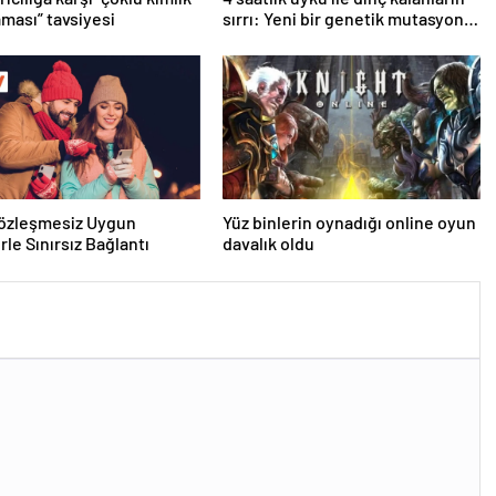
ması” tavsiyesi
sırrı: Yeni bir genetik mutasyon
keşfedildi
Sözleşmesiz Uygun
Yüz binlerin oynadığı online oyun
rle Sınırsız Bağlantı
davalık oldu