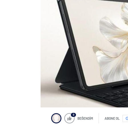
0
BEĞENDİM
ABONE OL