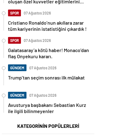
oluşan özel kuvvetler eğitimlerini
başlattı.
SPOR
07 Ağustos 2026
Cristiano Ronaldo’nun akıllara zarar
tüm kariyerinin istatistiğini çıkardık !
SPOR
07 Ağustos 2026
Galatasaray’a kötü haber! Monaco’dan
flaş Onyekuru kararı.
GÜNDEM
07 Ağustos 2026
Trump’tan seçim sonrası ilk mülakat
GÜNDEM
07 Ağustos 2026
Avusturya başbakanı Sebastian Kurz
ile ilgili bilinmeyenler
KATEGORİNİN POPÜLERLERİ