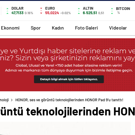
DOLAR
EURO
ALTIN
BITCOIN
47,7133
55,0224
6.525,51
%
0.16%
-0.02%
0,51
Ekonomi
Spor
Kadın
Foto Galeri
Videolar
noloji
HONOR, ses ve görüntü teknolojilerinden HONOR Pad 9’u tanıttı!
ntü teknolojilerinden HONO