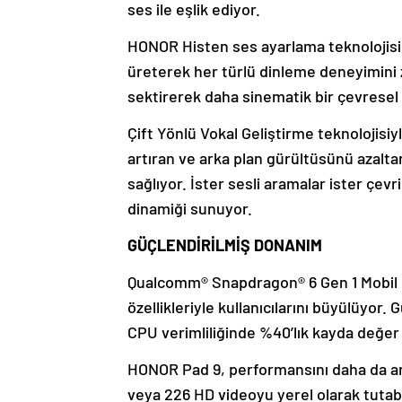
ses ile eşlik ediyor.
HONOR Histen ses ayarlama teknolojisi
üreterek her türlü dinleme deneyimini z
sektirerek daha sinematik bir çevresel
Çift Yönlü Vokal Geliştirme teknolojisi
artıran ve arka plan gürültüsünü azalta
sağlıyor. İster sesli aramalar ister çevr
dinamiği sunuyor.
GÜÇLENDİRİLMİŞ DONANIM
Qualcomm® Snapdragon® 6 Gen 1 Mobil P
özellikleriyle kullanıcılarını büyülüyo
CPU verimliliğinde %40’lık kayda değer b
HONOR Pad 9, performansını daha da art
veya 226 HD videoyu yerel olarak tutabil