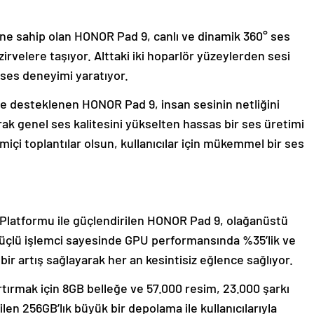
ne sahip olan HONOR Pad 9, canlı ve dinamik 360° ses
irvelere taşıyor. Alttaki iki hoparlör yüzeylerden sesi
 ses deneyimi yaratıyor.
yle desteklenen HONOR Pad 9, insan sesinin netliğini
rak genel ses kalitesini yükselten hassas bir ses üretimi
imiçi toplantılar olsun, kullanıcılar için mükemmel bir ses
latformu ile güçlendirilen HONOR Pad 9, olağanüstü
r. Güçlü işlemci sayesinde GPU performansında %35’lik ve
ir artış sağlayarak her an kesintisiz eğlence sağlıyor.
ırmak için 8GB belleğe ve 57.000 resim, 23.000 şarkı
en 256GB’lık büyük bir depolama ile kullanıcılarıyla