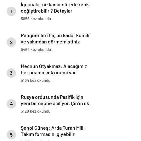
İguanalar ne kadar sürede renk
değiştirebilir ? Detaylar
1
burada…
5856 kez okundu
Penguenleri hiç bu kadar komik
ve yakından görmemiştiniz
2
5466 kez okundu
Mecnun Otyakmaz: Alacağımız
her puanın çok önemi var
3
5164 kez okundu
Rusya ordusunda Pasifik için
yeni bir cephe açılıyor. Çin’in ilk
4
tepkisi!
5128 kez okundu
Şenol Güneş: Arda Turan Milli
Takım formasını giyebilir
5