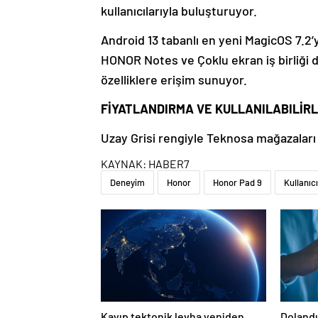
kullanıcılarıyla buluşturuyor.
Android 13 tabanlı en yeni MagicOS 7.2’
HONOR Notes ve Çoklu ekran iş birliği dah
özelliklere erişim sunuyor.
FİYATLANDIRMA VE KULLANILABILİRL
Uzay Grisi rengiyle Teknosa mağazaları
KAYNAK:
HABER7
Deneyim
Honor
Honor Pad 9
Kullanıcı
Kayıp tektonik levha yeniden
Dolandır