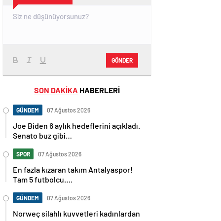
GÖNDER
SON DAKİKA
HABERLERİ
GÜNDEM
07 Ağustos 2026
Joe Biden 6 aylık hedeflerini açıkladı.
Senato buz gibi…
SPOR
07 Ağustos 2026
En fazla kızaran takım Antalyaspor!
Tam 5 futbolcu….
GÜNDEM
07 Ağustos 2026
Norweç silahlı kuvvetleri kadınlardan