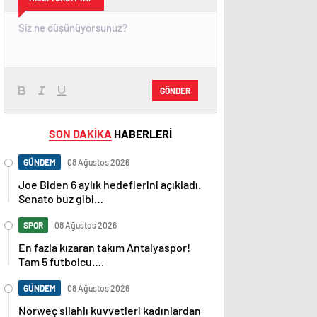
GÖNDER
SON DAKİKA
HABERLERİ
GÜNDEM
08 Ağustos 2026
Joe Biden 6 aylık hedeflerini açıkladı.
Senato buz gibi…
SPOR
08 Ağustos 2026
En fazla kızaran takım Antalyaspor!
Tam 5 futbolcu….
GÜNDEM
08 Ağustos 2026
Norweç silahlı kuvvetleri kadınlardan