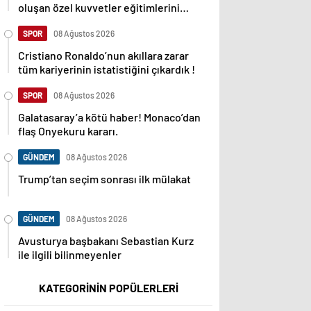
oluşan özel kuvvetler eğitimlerini
başlattı.
SPOR
08 Ağustos 2026
Cristiano Ronaldo’nun akıllara zarar
tüm kariyerinin istatistiğini çıkardık !
SPOR
08 Ağustos 2026
Galatasaray’a kötü haber! Monaco’dan
flaş Onyekuru kararı.
GÜNDEM
08 Ağustos 2026
Trump’tan seçim sonrası ilk mülakat
GÜNDEM
08 Ağustos 2026
Avusturya başbakanı Sebastian Kurz
ile ilgili bilinmeyenler
KATEGORİNİN POPÜLERLERİ