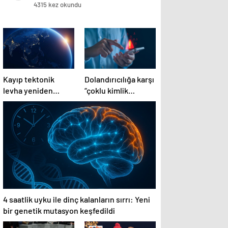
cihaz…
4315 kez okundu
Kayıp tektonik
Dolandırıcılığa karşı
levha yeniden
“çoklu kimlik
ortaya çıkıyor…
doğrulaması”
tavsiyesi
4 saatlik uyku ile dinç kalanların sırrı: Yeni
bir genetik mutasyon keşfedildi