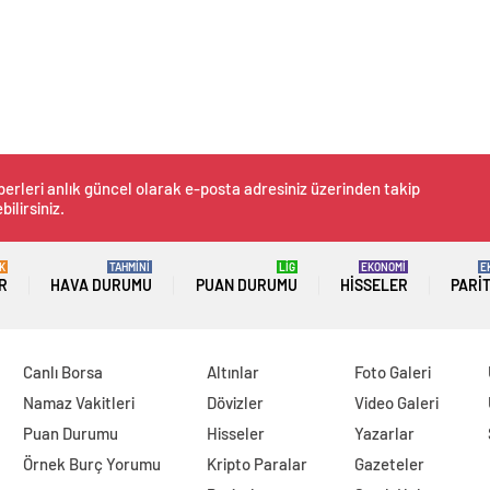
erleri anlık güncel olarak e-posta adresiniz üzerinden takip
bilirsiniz.
K
TAHMİNİ
LİG
EKONOMİ
E
R
HAVA DURUMU
PUAN DURUMU
HISSELER
PARI
Canlı Borsa
Altınlar
Foto Galeri
Namaz Vakitleri
Dövizler
Video Galeri
Puan Durumu
Hisseler
Yazarlar
Örnek Burç Yorumu
Kripto Paralar
Gazeteler