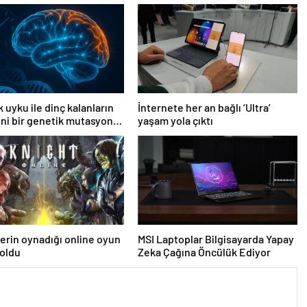
k uyku ile dinç kalanların
İnternete her an bağlı ‘Ultra’
Yeni bir genetik mutasyon
yaşam yola çıktı
ldi
lerin oynadığı online oyun
MSI Laptoplar Bilgisayarda Yapay
 oldu
Zeka Çağına Öncülük Ediyor