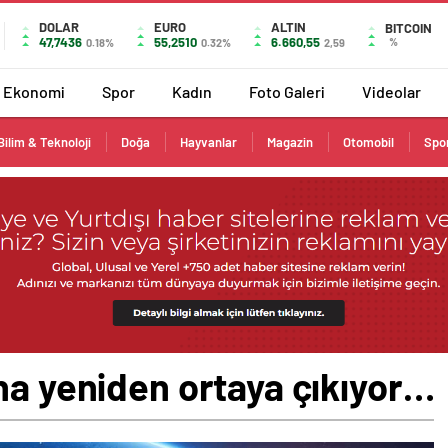
DOLAR
EURO
ALTIN
BITCOIN
47,7436
55,2510
6.660,55
%
0.18%
0.32%
2,59
Ekonomi
Spor
Kadın
Foto Galeri
Videolar
Bilim & Teknoloji
Doğa
Hayvanlar
Magazin
Otomobil
Spo
ha yeniden ortaya çıkıyor…