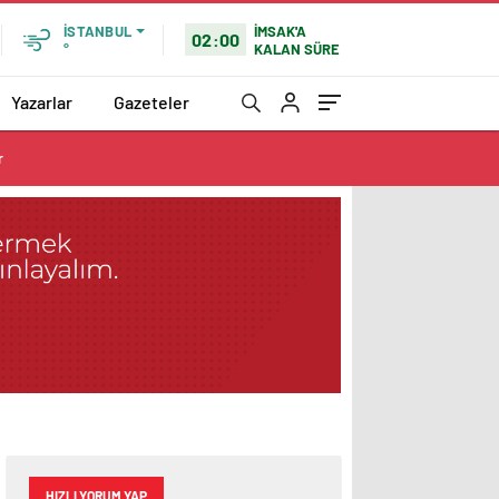
İMSAK'A
İSTANBUL
02:00
KALAN SÜRE
°
Yazarlar
Gazeteler
r
HIZLI YORUM YAP