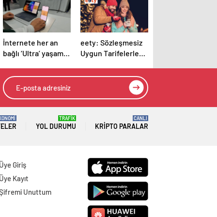
İnternete her an
eety: Sözleşmesiz
bağlı ‘Ultra’ yaşam
Uygun Tarifelerle
yola çıktı
Sınırsız Bağlantı
KONOMİ
TRAFİK
CANLI
TELER
YOL DURUMU
KRIPTO PARALAR
Üye Giriş
Üye Kayıt
Şifremi Unuttum