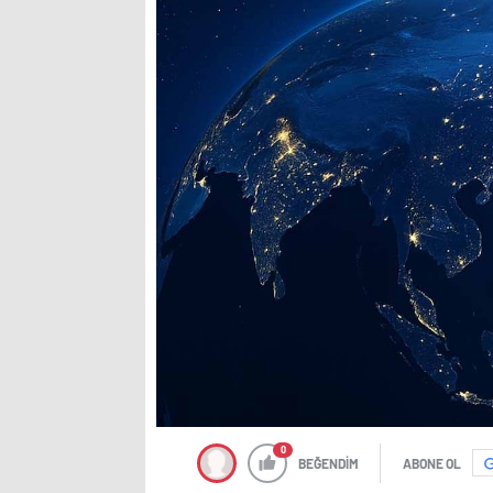
0
BEĞENDİM
ABONE OL