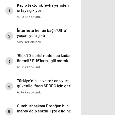
Kayıp tektonik levha yeniden
ortaya çıkıyor…
1
4948 kez okundu
İnternete her an bağlı ‘Ultra’
yaşam yola çıktı
2
4722 kez okundu
‘Blok 70’ serisi neden bu kadar
önemli? F-16’larla ilgili merak
3
edilenleri anlattı!
4356 kez okundu
Türkiye’nin ilk ve tek ana yurt
güvenliği fuarı SEDEC için geri
4
sayım
4344 kez okundu
Cumhurbaşkanı Erdoğan bile
merak edip sordu! işte o ilginç
5