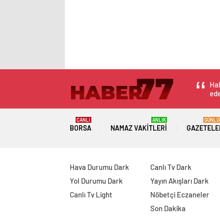
Hab
ede
CANLI
ANLIK
GÜNLÜ
BORSA
NAMAZ VAKITLERI
GAZETELE
Hava Durumu Dark
Canlı Tv Dark
Yol Durumu Dark
Yayın Akışları Dark
Canlı Tv Light
Nöbetçi Eczaneler
Son Dakika