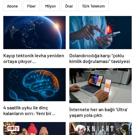
Abone
Fiber
Milyon
Önal
Türk Telekom
Kayıp tektonik levha yeniden
Dolandırıcılığa karşı “çoklu
ortaya çıkıyor…
kimlik doğrulaması” tavsiyesi
4 saatlik uyku ile dinç
İnternete her an bağlı ‘Ultra’
kalanların sırrı: Yeni bir
yaşam yola çıktı
genetik mutasyon keşfedildi