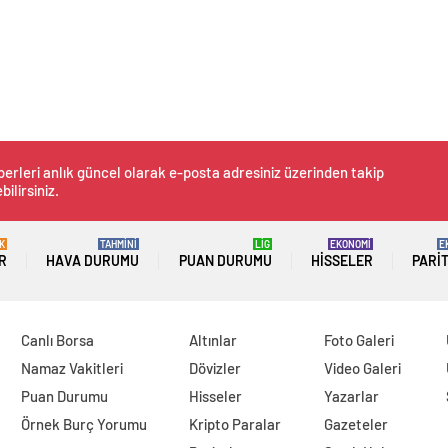
erleri anlık güncel olarak e-posta adresiniz üzerinden takip
bilirsiniz.
K
TAHMİNİ
LİG
EKONOMİ
E
R
HAVA DURUMU
PUAN DURUMU
HISSELER
PARI
Canlı Borsa
Altınlar
Foto Galeri
Namaz Vakitleri
Dövizler
Video Galeri
Puan Durumu
Hisseler
Yazarlar
Örnek Burç Yorumu
Kripto Paralar
Gazeteler