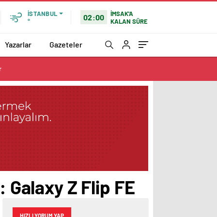
İMSAK'A
İSTANBUL
02:00
KALAN SÜRE
°
Yazarlar
Gazeteler
r
: Galaxy Z Flip FE
HIZLI YORUM YAP