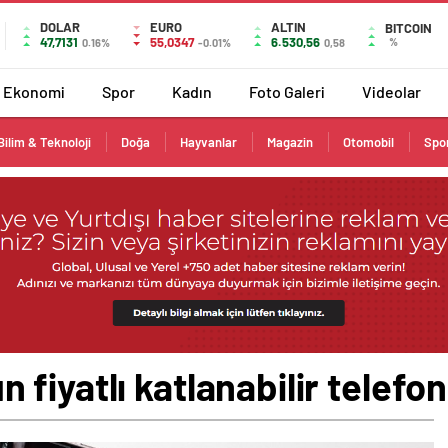
DOLAR
EURO
ALTIN
BITCOIN
47,7131
55,0347
6.530,56
%
0.16%
-0.01%
0,58
Ekonomi
Spor
Kadın
Foto Galeri
Videolar
Bilim & Teknoloji
Doğa
Hayvanlar
Magazin
Otomobil
Spo
fiyatlı katlanabilir telefon