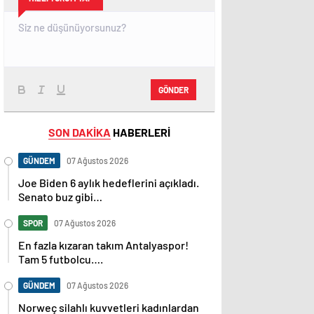
GÖNDER
SON DAKİKA
HABERLERİ
GÜNDEM
07 Ağustos 2026
Joe Biden 6 aylık hedeflerini açıkladı.
Senato buz gibi…
SPOR
07 Ağustos 2026
En fazla kızaran takım Antalyaspor!
Tam 5 futbolcu….
GÜNDEM
07 Ağustos 2026
Norweç silahlı kuvvetleri kadınlardan