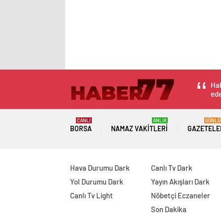
Hab
ede
CANLI
ANLIK
GÜNLÜ
BORSA
NAMAZ VAKITLERI
GAZETELE
Hava Durumu Dark
Canlı Tv Dark
Yol Durumu Dark
Yayın Akışları Dark
Canlı Tv Light
Nöbetçi Eczaneler
Son Dakika