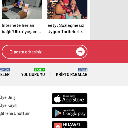
İnternete her an
eety: Sözleşmesiz
bağlı ‘Ultra’ yaşam
Uygun Tarifelerle
yola çıktı
Sınırsız Bağlantı
KONOMİ
TRAFİK
CANLI
TELER
YOL DURUMU
KRIPTO PARALAR
Üye Giriş
Üye Kayıt
Şifremi Unuttum