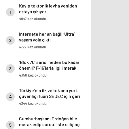
Kayıp tektonik levha yeniden
ortaya çıkıyor…
1
4947 kez okundu
İnternete her an bağlı ‘Ultra’
yaşam yola çıktı
2
4722 kez okundu
‘Blok 70’ serisi neden bu kadar
önemli? F-16’larla ilgili merak
3
edilenleri anlattı!
4356 kez okundu
Türkiye’nin ilk ve tek ana yurt
güvenliği fuarı SEDEC için geri
4
sayım
4344 kez okundu
Cumhurbaşkanı Erdoğan bile
merak edip sordu! işte o ilginç
5