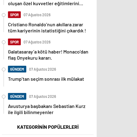
oluşan özel kuvvetler eğitimlerini
başlattı.
SPOR
07 Ağustos 2026
Cristiano Ronaldo’nun akıllara zarar
tüm kariyerinin istatistiğini çıkardık !
SPOR
07 Ağustos 2026
Galatasaray’a kötü haber! Monaco’dan
flaş Onyekuru kararı.
GÜNDEM
07 Ağustos 2026
Trump’tan seçim sonrası ilk mülakat
GÜNDEM
07 Ağustos 2026
Avusturya başbakanı Sebastian Kurz
ile ilgili bilinmeyenler
KATEGORİNİN POPÜLERLERİ