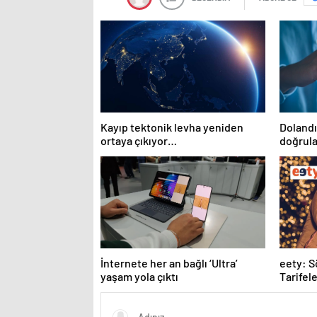
Kayıp tektonik levha yeniden
Dolandır
ortaya çıkıyor…
doğrula
İnternete her an bağlı ‘Ultra’
eety: 
yaşam yola çıktı
Tarifele