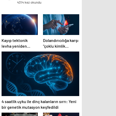
cihaz…
4314 kez okundu
Kayıp tektonik
Dolandırıcılığa karşı
levha yeniden
“çoklu kimlik
ortaya çıkıyor…
doğrulaması”
tavsiyesi
4 saatlik uyku ile dinç kalanların sırrı: Yeni
bir genetik mutasyon keşfedildi